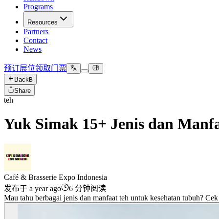
Programs
Resources
Partners
Contact
News
预订展位
领取门票
Back
B
Share
teh
Yuk Simak 15+ Jenis dan Manfa
Café & Brasserie Expo Indonesia
发布于 a year ago
6 分钟阅读
Mau tahu berbagai jenis dan manfaat teh untuk kesehatan tubuh? Cek l