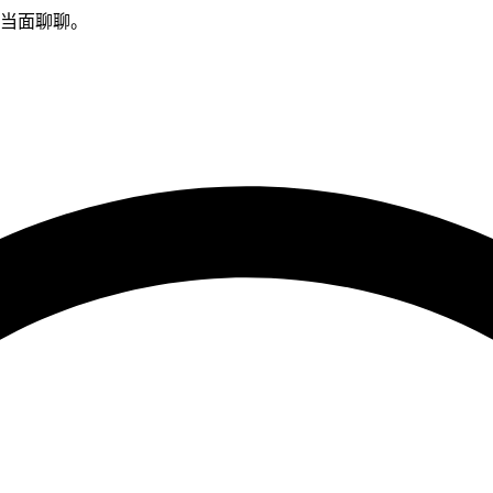
队当面聊聊。