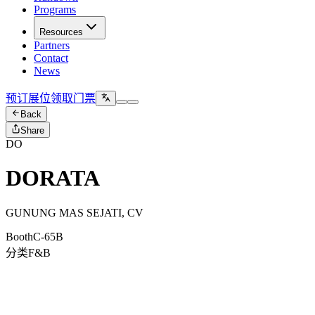
Programs
Resources
Partners
Contact
News
预订展位
领取门票
Back
Share
DO
DORATA
GUNUNG MAS SEJATI, CV
Booth
C-65B
分类
F&B