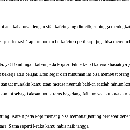
Ini ada kaitannya dengan sifat kafein yang diuretik, sehingga meningk
tetap terhidrasi. Tapi, minuman berkafein seperti kopi juga bisa meny
ta, ya! Kandungan kafein pada kopi sudah terkenal karena khasiatny
ekerja atau belajar. Efek segar dari minuman ini bisa membuat orang-o
Jadi, sangat mungkin kamu tetap merasa ngantuk bahkan setelah minum k
n ini sebagai alasan untuk terus begadang. Minum secukupnya dan teta
antung. Kafein pada kopi memang bisa membuat jantung berdebar-deba
tara. Sama seperti ketika kamu habis naik tangga.