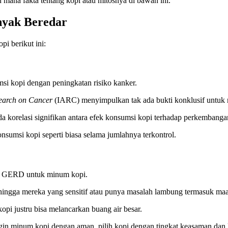
n mana fakta tentang kopi atau mitosnya di bawah ini.
nyak Beredar
opi berikut ini:
msi kopi dengan peningkatan risiko kanker.
search on Cancer
(IARC) menyimpulkan tak ada bukti konklusif untuk 
 korelasi signifikan antara efek konsumsi kopi terhadap perkembanga
nsumsi kopi seperti biasa selama jumlahnya terkontrol.
au GERD untuk minum kopi.
hingga mereka yang sensitif atau punya masalah lambung termasuk ma
opi justru bisa melancarkan buang air besar.
ingin minum kopi dengan aman, pilih kopi dengan tingkat keasaman dan k