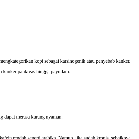
mengkategorikan kopi sebagai karsinogenik atau penyebab kanker.
n kanker pankreas hingga payudara.
ag dapat merasa kurang nyaman.
afein rendah seperti arabika. Namun, jika sudah kronis, sebaiknya