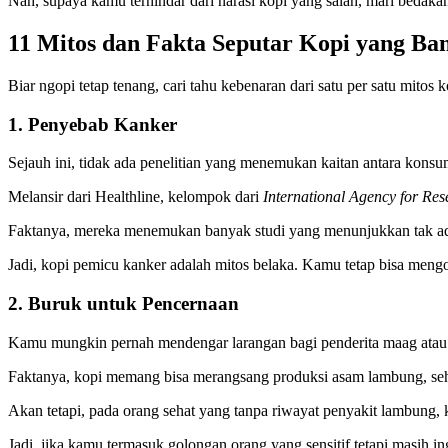
Nah, supaya kamu terhindar dari narasi kopi yang salah, mari bedaka
11 Mitos dan Fakta Seputar Kopi yang Ba
Biar ngopi tetap tenang, cari tahu kebenaran dari satu per satu mitos k
1. Penyebab Kanker
Sejauh ini, tidak ada penelitian yang menemukan kaitan antara konsu
Melansir dari Healthline, kelompok dari
International Agency for Re
Faktanya, mereka menemukan banyak studi yang menunjukkan tak ada
Jadi, kopi pemicu kanker adalah mitos belaka. Kamu tetap bisa mengo
2. Buruk untuk Pencernaan
Kamu mungkin pernah mendengar larangan bagi penderita maag at
Faktanya, kopi memang bisa merangsang produksi asam lambung, se
Akan tetapi, pada orang sehat yang tanpa riwayat penyakit lambung, k
Jadi, jika kamu termasuk golongan orang yang sensitif tetapi masih 