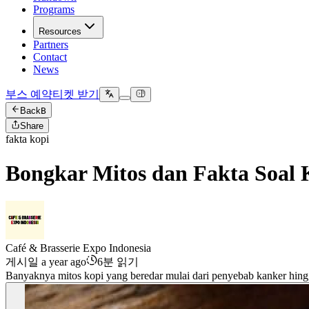
Programs
Resources
Partners
Contact
News
부스 예약
티켓 받기
Back
B
Share
fakta kopi
Bongkar Mitos dan Fakta Soal 
Café & Brasserie Expo Indonesia
게시일 a year ago
6분 읽기
Banyaknya mitos kopi yang beredar mulai dari penyebab kanker hingga