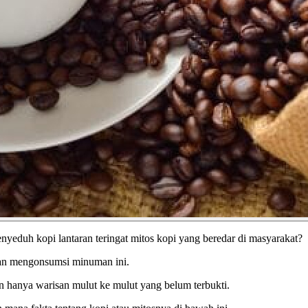
yeduh kopi lantaran teringat mitos kopi yang beredar di masyarakat?
dan mengonsumsi minuman ini.
an hanya warisan mulut ke mulut yang belum terbukti.