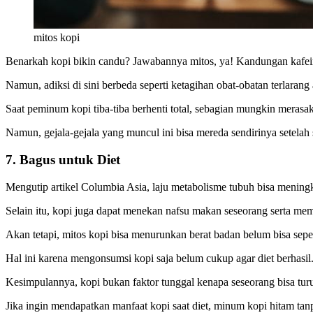
mitos kopi
Benarkah kopi bikin candu? Jawabannya mitos, ya! Kandungan kafein
Namun, adiksi di sini berbeda seperti ketagihan obat-obatan terlarang
Saat peminum kopi tiba-tiba berhenti total, sebagian mungkin merasakan
Namun, gejala-gejala yang muncul ini bisa mereda sendirinya setelah s
7. Bagus untuk Diet
Mengutip artikel Columbia Asia, laju metabolisme tubuh bisa mening
Selain itu, kopi juga dapat menekan nafsu makan seseorang serta mem
Akan tetapi, mitos kopi bisa menurunkan berat badan belum bisa se
Hal ini karena mengonsumsi kopi saja belum cukup agar diet berhasi
Kesimpulannya, kopi bukan faktor tunggal kenapa seseorang bisa tur
Jika ingin mendapatkan manfaat kopi saat diet, minum kopi hitam tan