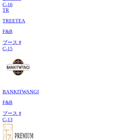
C-16
TR
TREETEA
F&B
ブース #
C-15
BANKITWANGI
F&B
ブース #
C-13