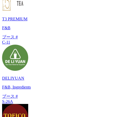
T3 PREMIUM
F&B
ブース #
C-11
DELIYUAN
F&B, Ingredients
ブース #
S-26A