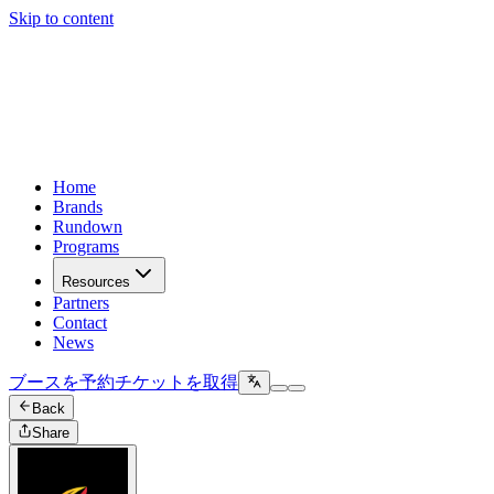
Skip to content
Home
Brands
Rundown
Programs
Resources
Partners
Contact
News
ブースを予約
チケットを取得
Back
Share