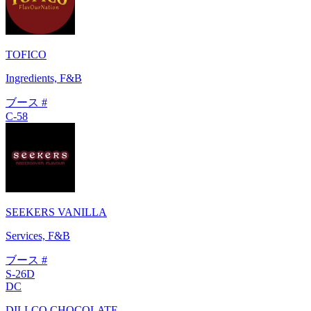
TOFICO
Ingredients, F&B
ブース #
C-58
SEEKERS VANILLA
Services, F&B
ブース #
S-26D
DC
DILLCO CHOCOLATE