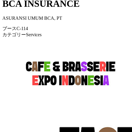
BCA INSURANCE
ASURANSI UMUM BCA, PT
ブース
C-114
カテゴリー
Services