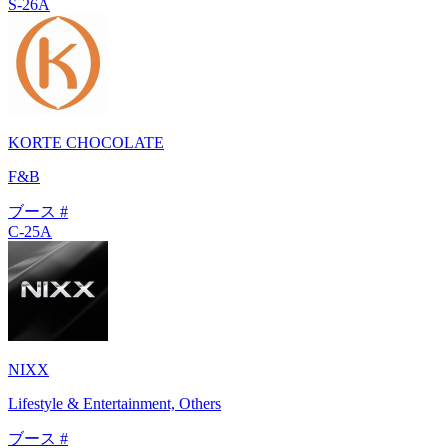
S-26A
KORTE CHOCOLATE
F&B
ブース #
C-25A
NIXX
Lifestyle & Entertainment, Others
ブース #