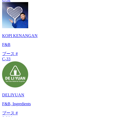
KOPI KENANGAN
F&B
ブース #
C-33
DELIYUAN
F&B, Ingredients
ブース #