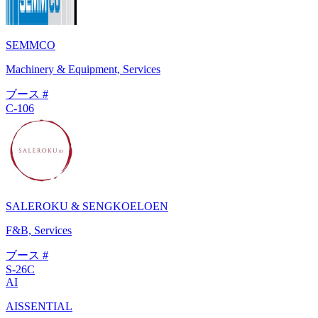
SEMMCO
Machinery & Equipment, Services
ブース #
C-106
SALEROKU & SENGKOELOEN
F&B, Services
ブース #
S-26C
AI
AISSENTIAL