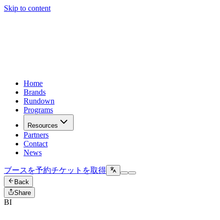
Skip to content
Home
Brands
Rundown
Programs
Resources
Partners
Contact
News
ブースを予約
チケットを取得
Back
Share
BI