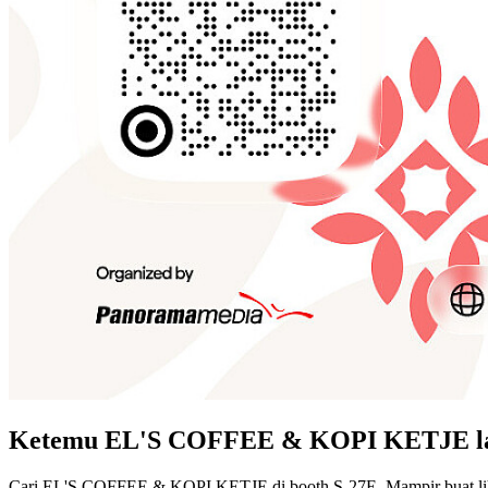
Ketemu EL'S COFFEE & KOPI KETJE lan
Cari EL'S COFFEE & KOPI KETJE di booth S-27E. Mampir buat liha