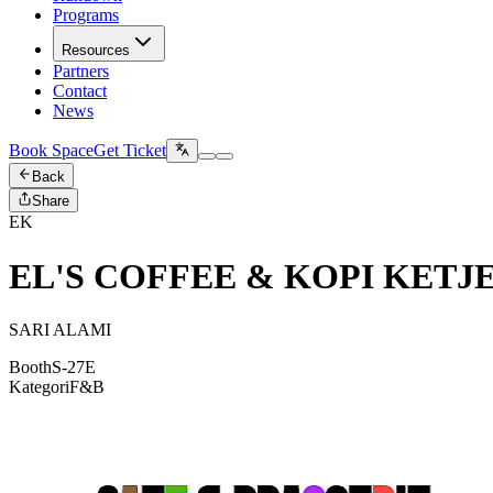
Programs
Resources
Partners
Contact
News
Book Space
Get Ticket
Back
Share
EK
EL'S COFFEE & KOPI KETJ
SARI ALAMI
Booth
S-27E
Kategori
F&B