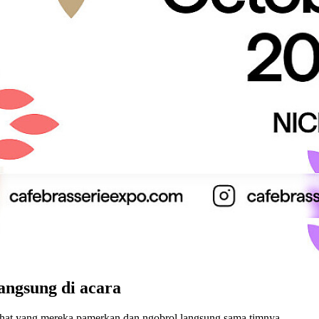
gsung di acara
t yang mereka pamerkan dan ngobrol langsung sama timnya.